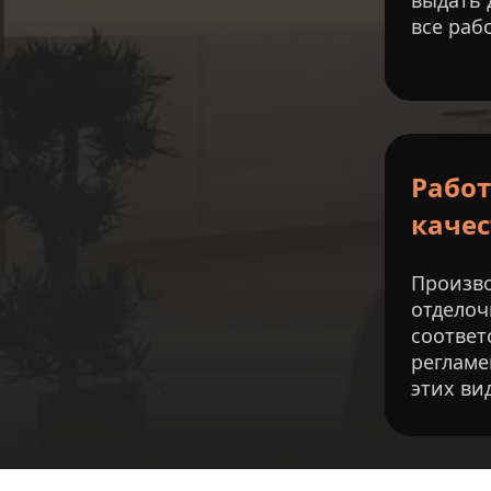
выдать 
все раб
Работ
качес
Произво
отделоч
соответ
регламе
этих ви