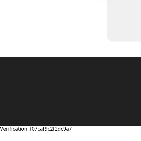
Verification: f07caf9c2f2dc9a7