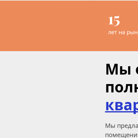
15
лет на рын
Мы 
пол
ква
Мы предлаг
помещений