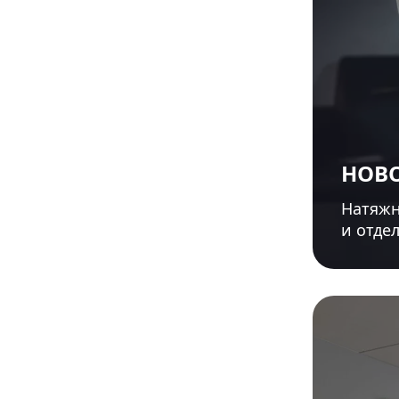
НОВО
Натяжн
и отде