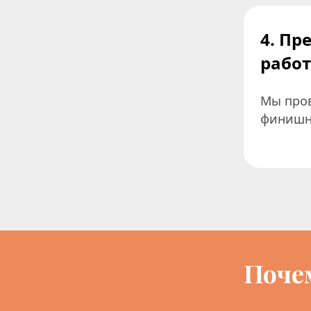
4. Пр
рабо
Мы пров
финишн
Поче