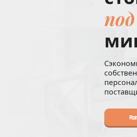
под
ми
Сэкономи
собствен
персонал
поставщ
Рас